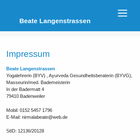
Zum
Inhalt
Menü
springen
Beate Langenstrassen
Impressum
Beate Langenstrassen
Yogalehrerin (BYV) , Ayurveda Gesundheitsberaterin (BYVG),
Masseurin/med. Bademeisterin
In der Badermatt 4
79410 Badenweiler
Mobil: 0152 5457 1796
E-Mail:
nirmalabeate@web.de
StID: 12136/20128